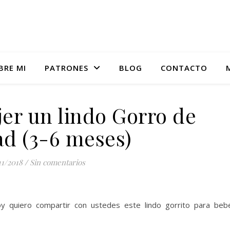
BRE MI
PATRONES
BLOG
CONTACTO
Academia online de tejido
jer un lindo Gorro de
ad (3-6 meses)
11/2018
/
Sin comentarios
 quiero compartir con ustedes este lindo gorrito para beb