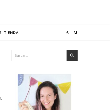
MI TIENDA
é,