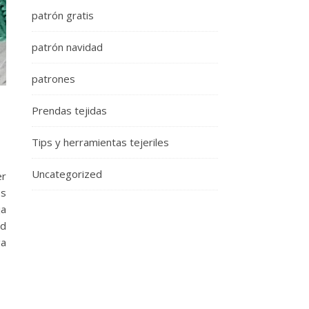
patrón gratis
patrón navidad
patrones
Prendas tejidas
Tips y herramientas tejeriles
Uncategorized
er
os
ja
ad
ga