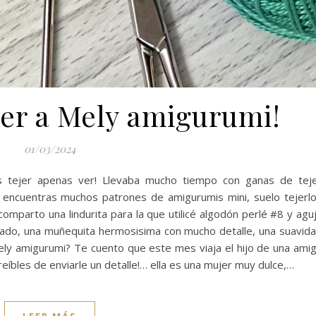
jer a Mely amigurumi!
01/03/2024
 tejer apenas ver! Llevaba mucho tiempo con ganas de tej
 encuentras muchos patrones de amigurumis mini, suelo tejerl
omparto una lindurita para la que utilicé algodón perlé #8 y agu
tado, una muñequita hermosisima con mucho detalle, una suavid
ely amigurumi? Te cuento que este mes viaja el hijo de una ami
reíbles de enviarle un detalle!… ella es una mujer muy dulce,…
LEER MÁS