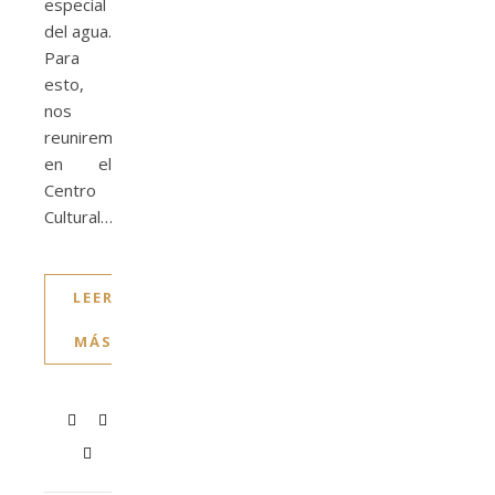
especial
del agua.
Para
esto,
nos
reuniremos
en el
Centro
Cultural…
LEER
MÁS