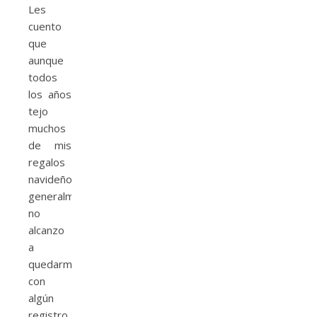
Les
cuento
que
aunque
todos
los años
tejo
muchos
de mis
regalos
navideños,
generalmente
no
alcanzo
a
quedarme
con
algún
registro