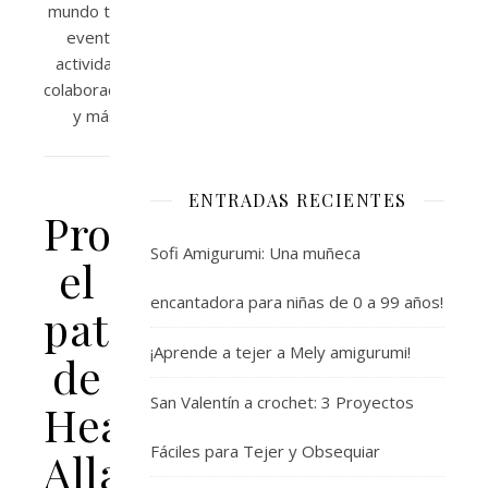
mundo tejeril,
eventos,
actividades,
colaboraciones
y más...
ENTRADAS RECIENTES
Probé
Sofi Amigurumi: Una muñeca
el
encantadora para niñas de 0 a 99 años!
patrón
¡Aprende a tejer a Mely amigurumi!
de
San Valentín a crochet: 3 Proyectos
Headband
Fáciles para Tejer y Obsequiar
Allaboutami