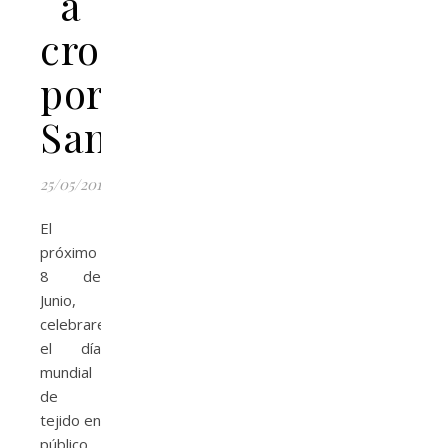
a
crochet
por
Santurbán
25/05/2019
El
próximo
8 de
Junio,
celebraremos
el día
mundial
de
tejido en
público,