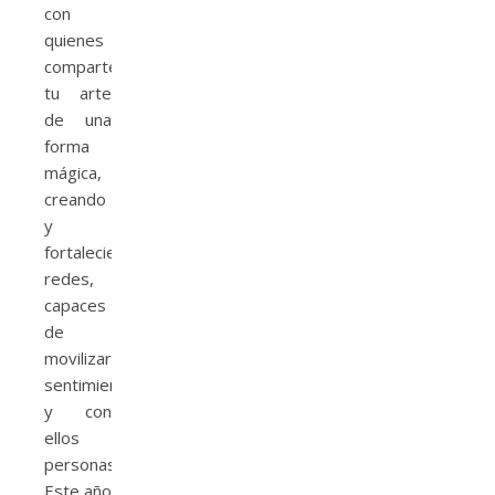
con
quienes
compartes
tu arte
de una
forma
mágica,
creando
y
fortaleciendo
redes,
capaces
de
movilizar
sentimientos
y con
ellos
personas.
Este año