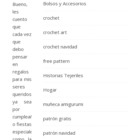
Bolsos y Accesorios
Bueno,
les
crochet
cuento
que
crochet art
cada vez
que
crochet navidad
debo
pensar
free pattern
en
regalos
Historias Tejeriles
para mis
seres
Hogar
queridos,
ya sea
muñeca amigurumi
por
cumpleaños
patrón gratis
o fiestas
especiales
patrón navidad
como la