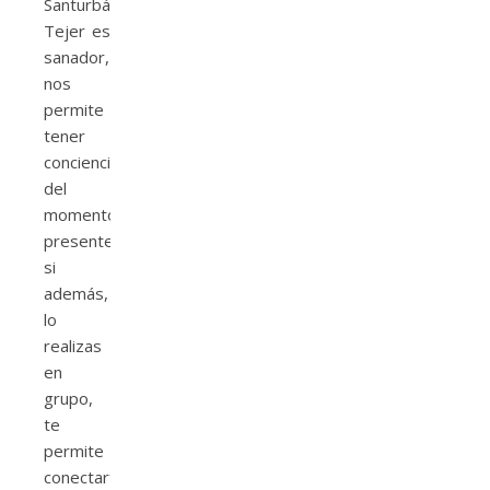
Santurbán.
Tejer es
sanador,
nos
permite
tener
conciencia
del
momento
presente,
si
además,
lo
realizas
en
grupo,
te
permite
conectarte