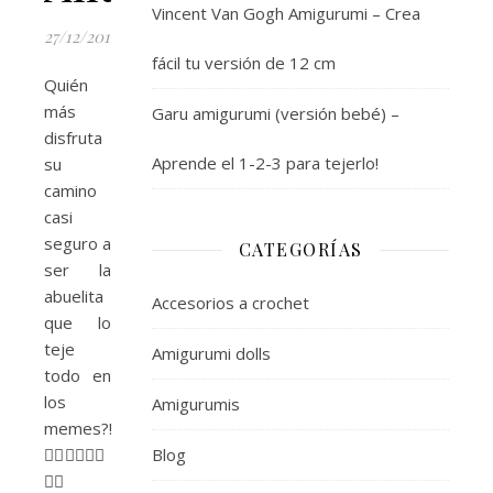
Vincent Van Gogh Amigurumi – Crea
27/12/2019
fácil tu versión de 12 cm
Quién
más
Garu amigurumi (versión bebé) –
disfruta
Aprende el 1-2-3 para tejerlo!
su
camino
casi
seguro a
CATEGORÍAS
ser la
abuelita
Accesorios a crochet
que lo
teje
Amigurumi dolls
todo en
los
Amigurumis
memes?!?
🙋‍♀️🙋‍♀️🙋‍♀️
Blog
🙋‍♀️