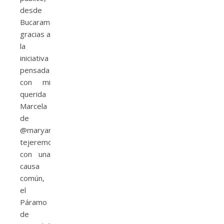
desde
Bucaramanga,
gracias a
la
iniciativa
pensada
con mi
querida
Marcela
de
@maryarena_handmade,
tejeremos
con una
causa
común,
el
Páramo
de