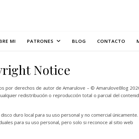
BRE MI
PATRONES
BLOG
CONTACTO
Academia online de tejido
right Notice
idos por derechos de autor de Amarulove – © AmaruloveBlog 202
lquier redistribución o reproducción total o parcial del conteni
disco duro local para su uso personal y no comercial únicamente.
duales para su uso personal, pero solo si reconoce al sitio web