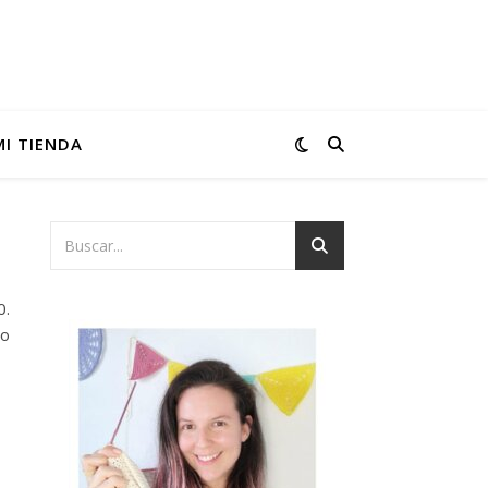
MI TIENDA
0.
do