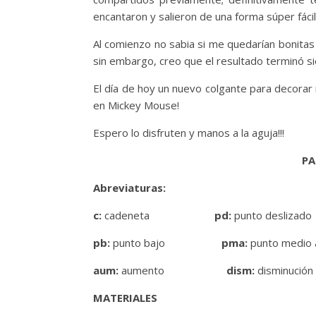
encantaron y salieron de una forma súper fácil 
Al comienzo no sabia si me quedarían bonitas o
sin embargo, creo que el resultado terminó s
El día de hoy un nuevo colgante para decorar 
en Mickey Mouse!
Espero lo disfruten y manos a la aguja!!!
PA
Abreviaturas:
c:
cadeneta
pd:
punto deslizado
pb:
punto bajo
pma:
punto medio 
aum:
aumento
dism:
disminución
MATERIALES