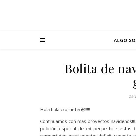
ALGO SO
Bolita de na
24/
Hola hola crocheter@!!!!!
Continuamos con más proyectos navideños!!!
petición especial de mi peque hice estas b
compartidos previamente; definitivamente 