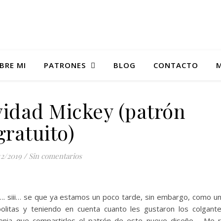
BRE MI
PATRONES
BLOG
CONTACTO
M
vidad Mickey (patrón
gratuito)
12/2019
/
Sin comentarios
…. siii… se que ya estamos un poco tarde, sin embargo, como u
olitas y teniendo en cuenta cuanto les gustaron los colgant
tenia que compartirles el patrón de este nuevo diseño…. Me 