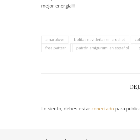
mejor energía!!!!
amarulove
bolitas navideñas en crochet
co
free pattern
patrón amigurumi en español
DE
Lo siento, debes estar
conectado
para public