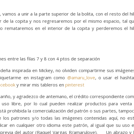
 vamos a unir a la parte superior de la bolita, con el resto del hi
r de la copita y nos regresaremos por el mismo espacio, tal q
ego remataremos en el interior de la copita y perderemos el hi
es entre las filas 7 y 8 con 4 ptos de separación
ideña inspirada en Mickey, no olviden compartirme sus imágene
etiquetarme en instagram como
@amaru_love
, o usar el hasht
acebook
y mirar mis tableros en
pinterest
cariño, y agradezco de antemano, el crédito correspondiente co
uso libre, por lo cual pueden realizar productos para venta
stá prohibida la comercialización del patrón o sus partes, tampo
de los patrones y/o todas las imágenes contenidas aquí, no es
licar en cualquier otro idioma este patrón, al igual que su uso 
ón previa del autor (Raquel Vargas R/amarulove). Un abrazo y 