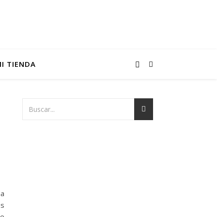
I TIENDA
na
es
re