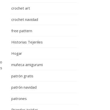
crochet art
crochet navidad
free pattern
Historias Tejeriles
Hogar
 o
muñeca amigurumi
as
patrón gratis
patrón navidad
patrones
Prendas tejidas