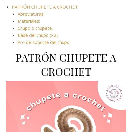
PATRÓN CHUPETE A CROCHET
Abreviaturas:
Materiales:
Chupo o chupete.
Base del chupo (x2)
Aro de soporte del chupo:
PATRÓN CHUPETE A
CROCHET