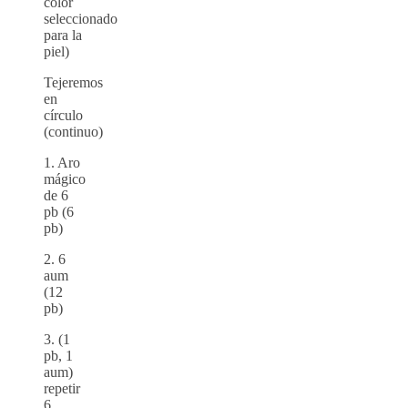
color
seleccionado
para la
piel)
Tejeremos
en
círculo
(continuo)
1. Aro
mágico
de 6
pb (6
pb)
2. 6
aum
(12
pb)
3. (1
pb, 1
aum)
repetir
6