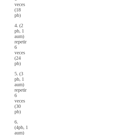
veces
(18
pb)
4. (2
pb, 1
aum)
repetir
6
veces
(24
pb)
5. (3
pb, 1
aum)
repetir
6
veces
(30
pb)
6.
(4pb, 1
aum)