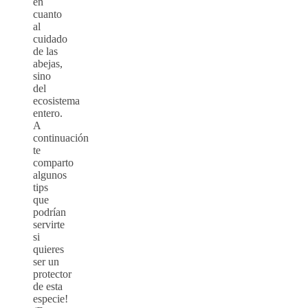
en
cuanto
al
cuidado
de las
abejas,
sino
del
ecosistema
entero.
A
continuación
te
comparto
algunos
tips
que
podrían
servirte
si
quieres
ser un
protector
de esta
especie!