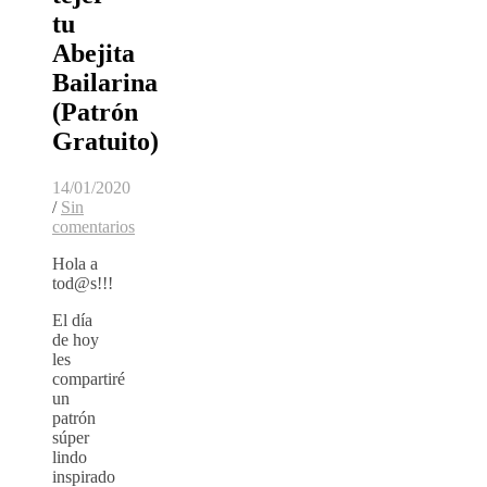
tu
Abejita
Bailarina
(Patrón
Gratuito)
14/01/2020
/
Sin
comentarios
Hola a
tod@s!!!
El día
de hoy
les
compartiré
un
patrón
súper
lindo
inspirado