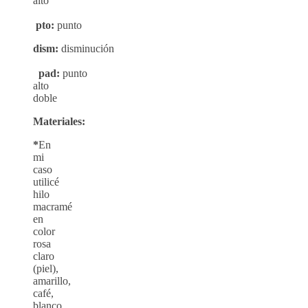
alto
pto:
punto
dism:
disminución
pad:
punto
alto
doble
Materiales:
*
En
mi
caso
utilicé
hilo
macramé
en
color
rosa
claro
(piel),
amarillo,
café,
blanco