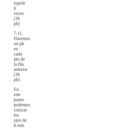
repetir
6
veces
(36
pb)
7-11.
Haremos
un pb
en
cada
pto de
la fila
anterior
(36
pb)
En
este
punto
podemos
colocar
los
ojos de
6 mm