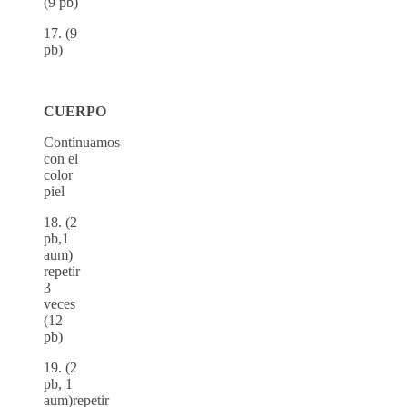
(9 pb)
17. (9
pb)
CUERPO
Continuamos
con el
color
piel
18. (2
pb,1
aum)
repetir
3
veces
(12
pb)
19. (2
pb, 1
aum)repetir