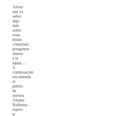
Ahora
que ya
sabes
algo
más
sobre
estas
lindas
criaturitas,
pongamos
manos
a la
aguja….
A
continuación
encontrarás
el
patrón
de
nuestra
Abejita
Bailarina…
espero
te