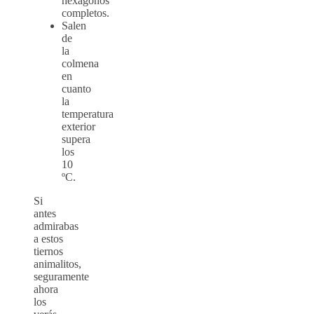
hexágonos
completos.
Salen
de
la
colmena
en
cuanto
la
temperatura
exterior
supera
los
10
ºC.
Si
antes
admirabas
a estos
tiernos
animalitos,
seguramente
ahora
los