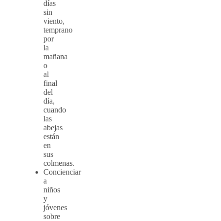
días
sin
viento,
temprano
por
la
mañana
o
al
final
del
día,
cuando
las
abejas
están
en
sus
colmenas.
Concienciar
a
niños
y
jóvenes
sobre