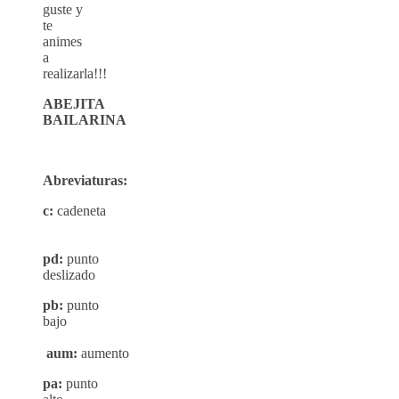
guste y
te
animes
a
realizarla!!!
ABEJITA
BAILARINA
Abreviaturas:
c:
cadeneta
pd:
punto
deslizado
pb:
punto
bajo
aum:
aumento
pa:
punto