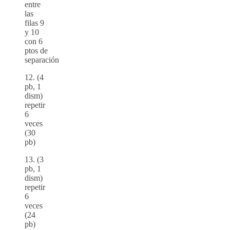
entre
las
filas 9
y 10
con 6
ptos de
separación
12. (4
pb, 1
dism)
repetir
6
veces
(30
pb)
13. (3
pb, 1
dism)
repetir
6
veces
(24
pb)