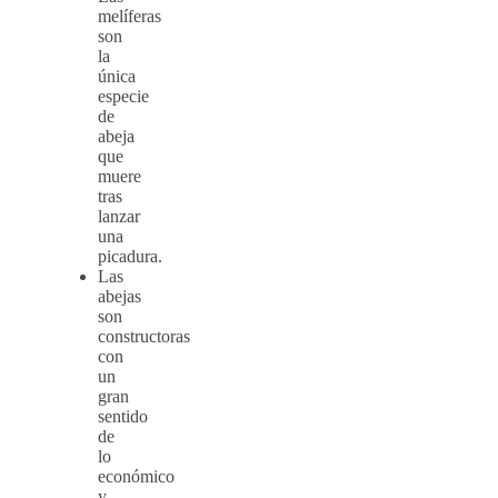
melíferas
son
la
única
especie
de
abeja
que
muere
tras
lanzar
una
picadura.
Las
abejas
son
constructoras
con
un
gran
sentido
de
lo
económico
y