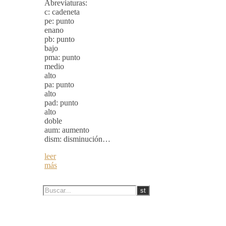
Abreviaturas:
c: cadeneta
pe: punto
enano
pb: punto
bajo
pma: punto
medio
alto
pa: punto
alto
pad: punto
alto
doble
aum: aumento
dism: disminución…
leer
más