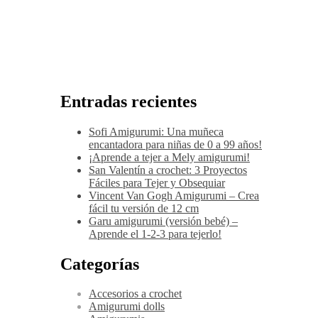
Entradas recientes
Sofi Amigurumi: Una muñeca
encantadora para niñas de 0 a 99 años!
¡Aprende a tejer a Mely amigurumi!
San Valentín a crochet: 3 Proyectos
Fáciles para Tejer y Obsequiar
Vincent Van Gogh Amigurumi – Crea
fácil tu versión de 12 cm
Garu amigurumi (versión bebé) –
Aprende el 1-2-3 para tejerlo!
Categorías
Accesorios a crochet
Amigurumi dolls