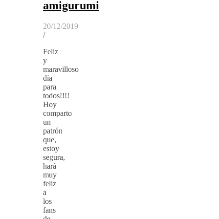
amigurumi
20/12/2019
/
Feliz
y
maravilloso
día
para
todos!!!!
Hoy
comparto
un
patrón
que,
estoy
segura,
hará
muy
feliz
a
los
fans
de