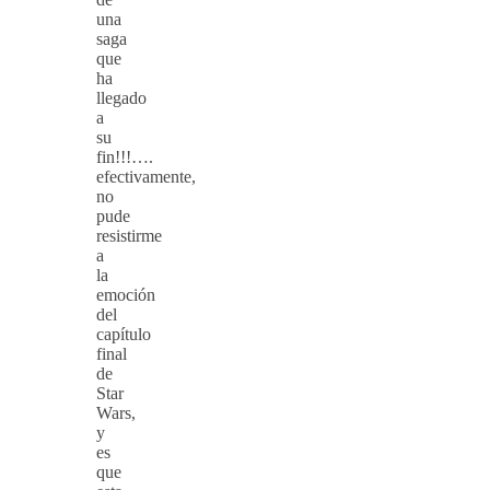
una
saga
que
ha
llegado
a
su
fin!!!….
efectivamente,
no
pude
resistirme
a
la
emoción
del
capítulo
final
de
Star
Wars,
y
es
que