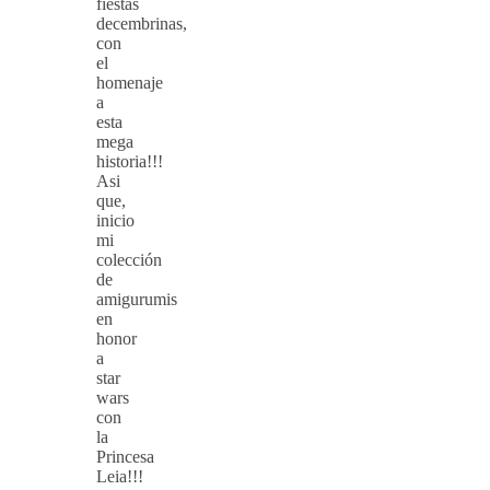
fiestas
decembrinas,
con
el
homenaje
a
esta
mega
historia!!!
Asi
que,
inicio
mi
colección
de
amigurumis
en
honor
a
star
wars
con
la
Princesa
Leia!!!