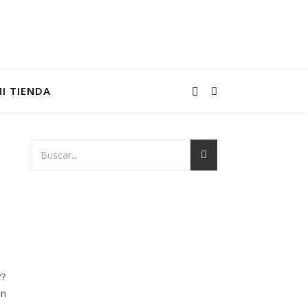
I TIENDA
??
en