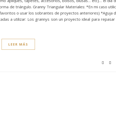
 como apliques, tapetes, accesorios, bolsos, blusas… etc)… el día 
rma de triángulo. Granny Triangular Materiales: *En mi caso utili
s favoritos o usar los sobrantes de proyectos anteriores) *Aguja 
das a utilizar: Los grannys son un proyecto ideal para repasar
LEER MÁS