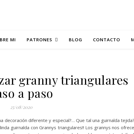
BRE MI
PATRONES
BLOG
CONTACTO
M
zar granny triangulares
aso a paso
25/08/2020
a decoración diferente y especial?… Que tal una guirnalda tejida
 linda guirnalda con Grannys triangulares!! Los grannys nos ofrec