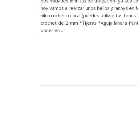
posibilidades infinitas de utilización (ya sea
hoy vamos a realizar unos bellos grannys en fo
hilo crochet o coral (puedes utilizar tus tono
crochet de 2 mm *Tijeras *Aguja lanera Punta
poner en…