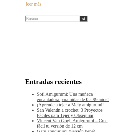
leer más
Entradas recientes
Sofi Amigurumi: Una muñeca
encantadora para niñas de 0 a 99 años!
¡Aprende a tejer a Mely amigurumi!
San Valentín a crochet: 3 Proyectos
Fáciles para Tejer y Obsequiar
Vincent Van Gogh Amigurumi – Crea
fácil tu versión de 12 cm
Garu amigurumi (versión bebé) –