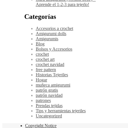
Aprende el 1-2-3 para tejerlo!
Categorías
Accesorios a crochet
Amigurumi dolls
Amigurumis
Blog
Bolsos y Accesorios
crochet
crochet art
crochet navidad
free pattern
Historias Tejeriles
Hogar
muñeca amigurumi
patrón gratis
patrón navidad
patrones
Prendas tejidas
Tips y herramientas tejeriles
Uncategorized
Copyright Notice